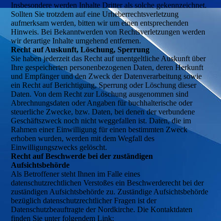
Insbesondere werden Inhalte Dritter als solche gekennzeichnet.
Sollten Sie trotzdem auf eine Urheberrechtsverletzung
aufmerksam werden, bitten wir um einen entsprechenden
Hinweis. Bei Bekanntwerden von Rechtsverletzungen werden
wir derartige Inhalte umgehend entfernen.
Recht auf Auskunft, Löschung, Sperrung
Sie haben jederzeit das Recht auf unentgeltliche Auskunft über
Ihre gespeicherten personenbezogenen Daten, deren Herkunft
und Empfänger und den Zweck der Datenverarbeitung sowie
ein Recht auf Berichtigung, Sperrung oder Löschung dieser
Daten. Von dem Recht zur Löschung ausgenommen sind
Abrechnungsdaten oder Angaben für buchhalterische oder
steuerliche Zwecke, bzw. Daten, bei denen der verbundene
Geschäftszweck noch nicht weggefallen ist. Daten, die im
Rahmen einer Einwilligung für einen bestimmten Zweck
erhoben wurden, werden mit dem Wegfall des
Einwilligungszwecks gelöscht.
Recht auf Beschwerde bei der zuständigen
Aufsichtsbehörde
Als Betroffener steht Ihnen im Falle eines
datenschutzrechtlichen Verstoßes ein Beschwerderecht bei der
zuständigen Aufsichtsbehörde zu. Zuständige Aufsichtsbehörde
bezüglich datenschutzrechtlicher Fragen ist der
Datenschutzbeauftragte der Nordkirche. Die Kontaktdaten
finden Sie unter folgendem Link: