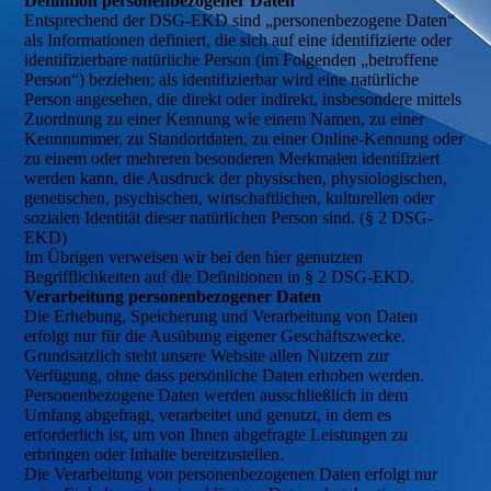
Definition personenbezogener Daten
Entsprechend der DSG-EKD sind „personenbezogene Daten“
als Informationen definiert, die sich auf eine identifizierte oder
identifizierbare natürliche Person (im Folgenden „betroffene
Person“) beziehen; als identifizierbar wird eine natürliche
Person angesehen, die direkt oder indirekt, insbesondere mittels
Zuordnung zu einer Kennung wie einem Namen, zu einer
Kennnummer, zu Standortdaten, zu einer Online-Kennung oder
zu einem oder mehreren besonderen Merkmalen identifiziert
werden kann, die Ausdruck der physischen, physiologischen,
genetischen, psychischen, wirtschaftlichen, kulturellen oder
sozialen Identität dieser natürlichen Person sind. (§ 2 DSG-
EKD)
Im Übrigen verweisen wir bei den hier genutzten
Begrifflichkeiten auf die Definitionen in § 2 DSG-EKD.
Verarbeitung personenbezogener Daten
Die Erhebung, Speicherung und Verarbeitung von Daten
erfolgt nur für die Ausübung eigener Geschäftszwecke.
Grundsätzlich steht unsere Website allen Nutzern zur
Verfügung, ohne dass persönliche Daten erhoben werden.
Personenbezogene Daten werden ausschließlich in dem
Umfang abgefragt, verarbeitet und genutzt, in dem es
erforderlich ist, um von Ihnen abgefragte Leistungen zu
erbringen oder Inhalte bereitzustellen.
Die Verarbeitung von personenbezogenen Daten erfolgt nur