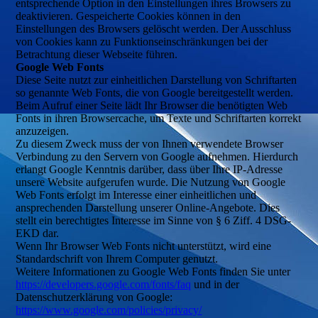
entsprechende Option in den Einstellungen ihres Browsers zu
deaktivieren. Gespeicherte Cookies können in den
Einstellungen des Browsers gelöscht werden. Der Ausschluss
von Cookies kann zu Funktionseinschränkungen bei der
Betrachtung dieser Webseite führen.
Google Web Fonts
Diese Seite nutzt zur einheitlichen Darstellung von Schriftarten
so genannte Web Fonts, die von Google bereitgestellt werden.
Beim Aufruf einer Seite lädt Ihr Browser die benötigten Web
Fonts in ihren Browsercache, um Texte und Schriftarten korrekt
anzuzeigen.
Zu diesem Zweck muss der von Ihnen verwendete Browser
Verbindung zu den Servern von Google aufnehmen. Hierdurch
erlangt Google Kenntnis darüber, dass über Ihre IP-Adresse
unsere Website aufgerufen wurde. Die Nutzung von Google
Web Fonts erfolgt im Interesse einer einheitlichen und
ansprechenden Darstellung unserer Online-Angebote. Dies
stellt ein berechtigtes Interesse im Sinne von § 6 Ziff. 4 DSG-
EKD dar.
Wenn Ihr Browser Web Fonts nicht unterstützt, wird eine
Standardschrift von Ihrem Computer genutzt.
Weitere Informationen zu Google Web Fonts finden Sie unter
https://developers.google.com/fonts/faq
und in der
Datenschutzerklärung von Google:
https://www.google.com/policies/privacy/