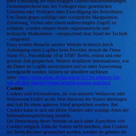
unter Einhaltung der einschlägigen Datenschutzbestimmungen.
Dementsprechend nur, bei Vorliegen einer gesetzlichen
Erlaubnis oder Vorliegen einer Einwilligung des Betroffenen.
Um Daten gegen zufällige oder vorsätzliche Manipulation,
Zerstörung, Verlust oder einem unberechtigten Zugriff zu
schützen, wurden entsprechende organisatorische und
technische Maßnahmen – entsprechend dem Stand der Technik
– umgesetzt.
Dazu werden Besuche unserer Website technisch durch
Anfertigung eines Logfiles beim Provider, derzeit die Firma
Strato AG, Pascalstraße 10 in 10587 Berlin, erfasst und eine
gewisse Zeit gespeichert. Weitere detaillierte Informationen, wie
die Daten im Logfile anonymisiert und zu einer Auswertung
bereitgestellt werden, können sie detailliert nachlesen
unter:
https://www.strato.de/faq/article/557/So-erfahren-Sie-
wie-oft-Ihre-Internet-Seiten-besucht-worden-sind.html
Cookies
Cookies sind Informationen, die von unserem Webserver oder
Webservern Dritter an die Web-Browser der Nutzer übertragen
und dort für einen späteren Abruf gespeichert werden. Bei
Cookies kann es sich um kleine Dateien oder sonstige Arten der
Informationsspeicherung handeln.
Die Betrachtung dieser Website ist auch unter Ausschluss von
Cookies möglich. Falls die Nutzer nicht möchten, dass Cookies
auf ihrem Rechner gespeichert werden, werden sie gebeten die