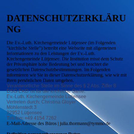
DATENSCHUTZERKLÄRU
NG
Die Ev.-Luth. Kirchengemeinde Lütjensee (im Folgenden
"kirchliche Stelle") betreibt eine Webseite mit allgemeinen
Informationen zu den Leistungen der Ev.-Luth.
Kirchengemeinde Lütjensee. Die Institution misst dem Schutz
der Privatsphäre hohe Bedeutung bei und beachtet die
gesetzlichen Datenschutzbestimmungen. Im Folgenden
informieren wir Sie in dieser Datenschutzerklärung, wie wir mit
Ihren persönlichen Daten umgehen.
Verantwortliche Stelle im Sinne des § 2 Abs. Ziffer 8
DSG-EKD ist für die kirchliche Stelle:
Ev.-Luth. Kirchengemeinde Lütjensee
Vertreten durch: Christina Gloyer
Möhlenstedt 3
22952 Lütjensee
Telefon: +49 4154 7262
E-Mail-Adresse des Büros | julia.thormann@tymmo.de