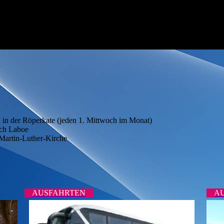
d in der Röperkate (jeden 1. Mittwoch im Monat)
ach Laboe
artin-Luther-Kirche
AUSFAHRTEN
AU