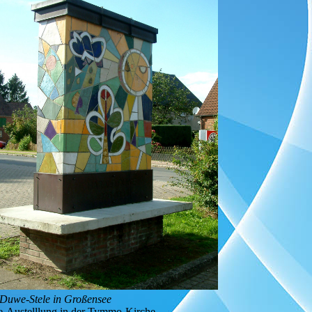
 Duwe-Stele in Großensee
-Austelllung in der Tymmo-Kirche