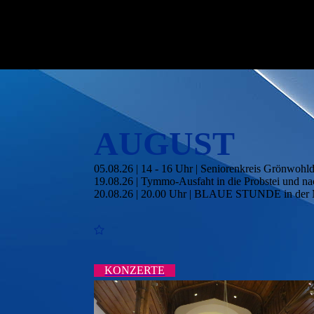
AUGUST
05.08.26 | 14 - 16 Uhr | Seniorenkreis Grönwohl
19.08.26 | Tymmo-Ausfaht in die Probstei und n
20.08.26 | 20.00 Uhr | BLAUE STUNDE in der M
KONZERTE