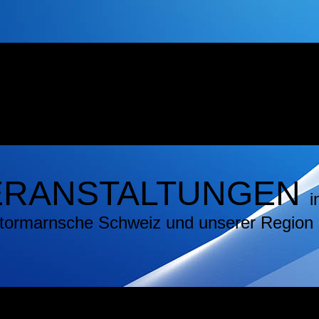
ERANSTALTUNGEN
i
 Stormarnsche Schweiz und unserer Region